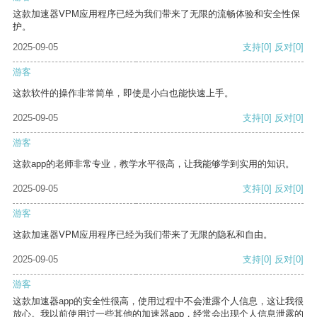
这款加速器VPM应用程序已经为我们带来了无限的流畅体验和安全性保
护。
2025-09-05
支持
[0]
反对
[0]
游客
这款软件的操作非常简单，即使是小白也能快速上手。
2025-09-05
支持
[0]
反对
[0]
游客
这款app的老师非常专业，教学水平很高，让我能够学到实用的知识。
2025-09-05
支持
[0]
反对
[0]
游客
这款加速器VPM应用程序已经为我们带来了无限的隐私和自由。
2025-09-05
支持
[0]
反对
[0]
游客
这款加速器app的安全性很高，使用过程中不会泄露个人信息，这让我很
放心。我以前使用过一些其他的加速器app，经常会出现个人信息泄露的