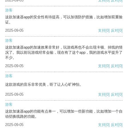
2025-09-05
支持
[0]
反对
[0]
游客
这款加速器app的安全性有待提高，可以加强防护措施，比如增加双重验
证。
2025-09-05
支持
[0]
反对
[0]
游客
这款加速器app的加速效果非常好，玩游戏再也不会出现卡顿、掉线的情
况了。我以前玩游戏经常会输，现在有了这个app，我的游戏水平提升了
不少。
2025-09-05
支持
[0]
反对
[0]
游客
这款游戏的音乐非常优美，听了让人心旷神怡。
2025-09-05
支持
[0]
反对
[0]
游客
这款加速器app的功能有点单一，可以增加一些新功能，比如增加一个自
动切换线路的功能。
2025-09-05
支持
[0]
反对
[0]