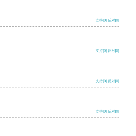
支持
[0]
反对
[0]
支持
[0]
反对
[0]
支持
[0]
反对
[0]
支持
[0]
反对
[0]