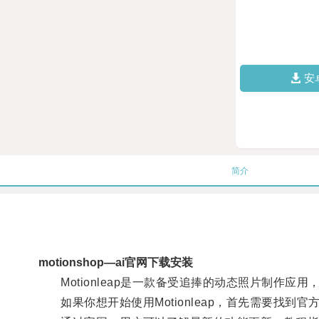
安
简介
motionshop—ai官网下载安装
Motionleap是一款备受追捧的动态照片制作应
如果你想开始使用Motionleap，首先需要找到官