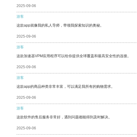
2025-09-06
游客
这款app就像我的私人导师，带领我探索知识的奥秘。
2025-09-06
游客
这款加速器VPM应用程序可以给你提供全球覆盖和最高安全性的连接。
2025-09-06
游客
这款app的商品种类非常丰富，可以满足我所有的购物需求。
2025-09-06
游客
这款软件的售后服务非常好，遇到问题都能得到及时解决。
2025-09-06