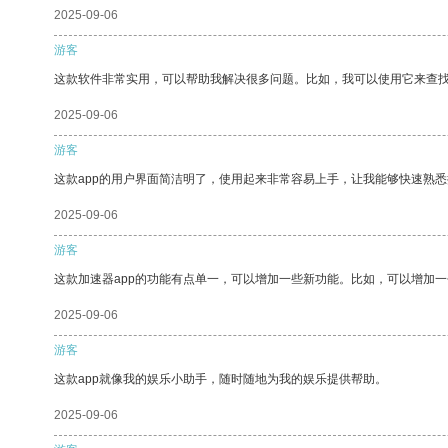
2025-09-06
游客
这款软件非常实用，可以帮助我解决很多问题。比如，我可以使用它来查
2025-09-06
游客
这款app的用户界面简洁明了，使用起来非常容易上手，让我能够快速熟悉
2025-09-06
游客
这款加速器app的功能有点单一，可以增加一些新功能。比如，可以增加
2025-09-06
游客
这款app就像我的娱乐小助手，随时随地为我的娱乐提供帮助。
2025-09-06