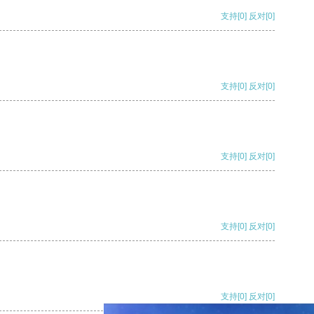
支持
[0]
反对
[0]
支持
[0]
反对
[0]
支持
[0]
反对
[0]
支持
[0]
反对
[0]
支持
[0]
反对
[0]