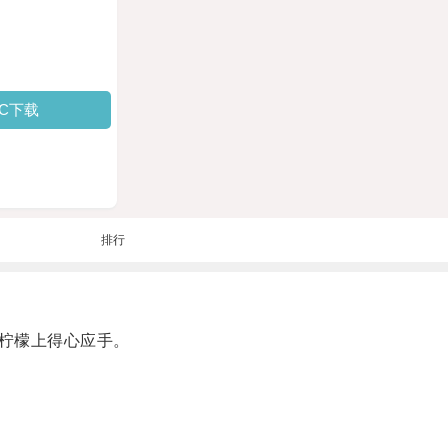
PC下载
排行
柠檬上得心应手。