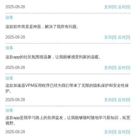
2025-08-28
支持
[0]
反对
[0]
游客
这款软件简直是神器，解决了我所有问题。
2025-08-28
支持
[0]
反对
[0]
游客
这款app的社区氛围很温馨，让我能够感受到家的温暖。
2025-08-28
支持
[0]
反对
[0]
游客
这款加速器VPM应用程序已经为我们带来了无限的隐私保护和安全性保
护。
2025-08-28
支持
[0]
反对
[0]
游客
这款app是我学习路上的良师益友，让我能够随时随地学习新知识，拓宽
视野。
2025-08-28
支持
[0]
反对
[0]